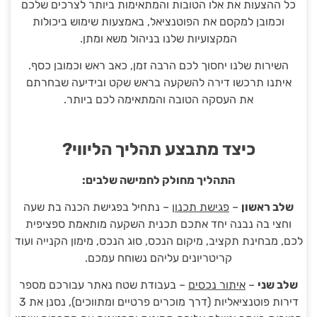
כל ההצעות את אלו הטובות והמתאימות ביותר לצרכים שלכם
וכמובן למקסם את הפוטנציאל, באמצעות שימוש ביכולות
המקצועיות שלנו בניהול משא ומתן.
השירות שלנו יחסוך לכם הרבה זמן, כאב ראש וכמובן כסף.
איתנו תרכשו דירה להשקעה בראש שקט ובידיעה שבחרתם
את העסקה הטובה והמתאימה לכם ביותר.
כיצד מתבצע תהליך הליווי?
התהליך מחולק לחמישה שלבים:
שלב ראשון
–
פגישת תכנון
– נתחיל בפגישת הכנה בת שעה
וחצי בה נבנה יחד אתכם תכנית השקעה מותאמת ספציפית
לכם, מבחינת תקציב, מיקום הנכס, סוג הנכס, מימון הקנייה ועוד
קריטריונים עליהם נשוחח עמכם.
שלב שני
–
איתור נכסים
– בעבודת שטח נאתר עבורכם מספר
דירות פוטנציאליות (דרך מוכרים פרטיים ומתווכים), נסנן את 3