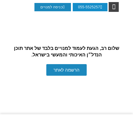
055-5525257
כניסה למנויים
ליווי משקיעים לרכישת דירה
חבילות לימודי נדל"ן
מאמרי נדל"ן
עמוד הבית
מוזמנים להכיר אותנו
שלום רב, הגעת לעמוד למנויים בלבד של אתר תוכן
הנדל״ן האיכותי והמעשי בישראל.
הרשמה לאתר