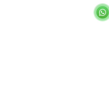
שאלות נפוצות
תשובות לשאלות שלכם
מאגר מאמרי נדל"ן בחינם
קורס השקעות נדל"
המרכז הישראלי לליווי משקיעי נדל"ן © כל הזכויות שמורות
תקנון ותנאי שימוש
הצהרת פרטיות
israelinvestil@gmail.com