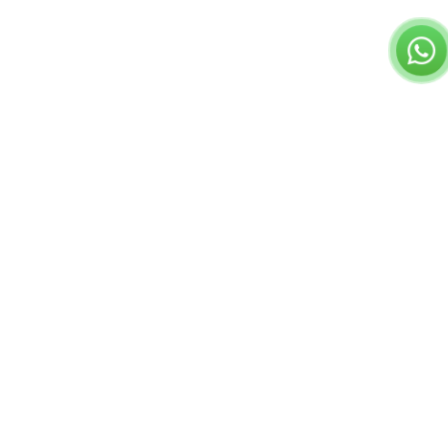
שאלות נפוצות
תשובות לשאלות שלכם
מאגר מאמרי נדל"ן בחינם
קורס השקעות נדל"
המרכז הישראלי לליווי משקיעי נדל"ן © כל הזכויות שמורות
תקנון ותנאי שימוש
הצהרת פרטיות
israelinvestil@gmail.com