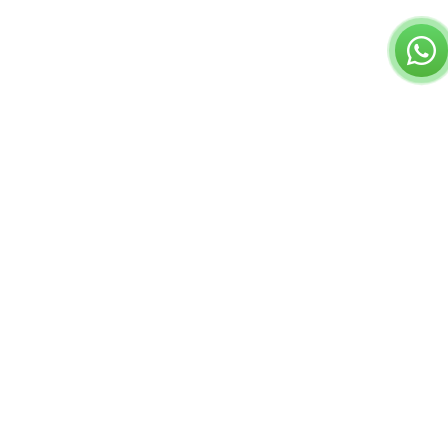
שאלות נפוצות
תשובות לשאלות שלכם
מאגר מאמרי נדל"ן בחינם
קורס השקעות נדל"
המרכז הישראלי לליווי משקיעי נדל"ן © כל הזכויות שמורות
תקנון ותנאי שימוש
הצהרת פרטיות
israelinvestil@gmail.com