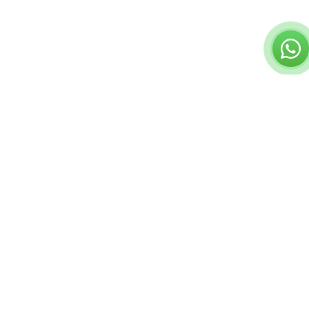
שאלות נפוצות
תשובות לשאלות שלכם
מאגר מאמרי נדל"ן בחינם
קורס השקעות נדל"
המרכז הישראלי לליווי משקיעי נדל"ן © כל הזכויות שמורות
תקנון ותנאי שימוש
הצהרת פרטיות
israelinvestil@gmail.com