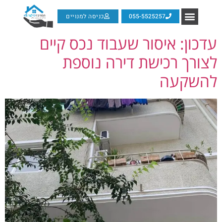
055-5525257
כניסה למנויים
עדכון: איסור שעבוד נכס קיים
לצורך רכישת דירה נוספת
להשקעה