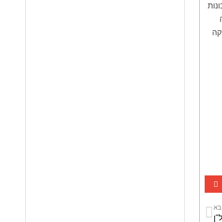
ונות
קה
בא
"ן