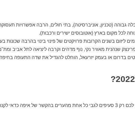
שבים) עם מוסדות להשכלה גבוהה (טכניון, אוניברסיטה), בתי חולים, הרבה אפשרויות תעסוקה
וחה לכל מקום בארץ (אוטובוסים ישירים ורכבות).
מים ליזום בשנים הקרובות פרויקטים של פינוי בינוי בהרבה שכונות בעי
ינצק שנהנית מאוויר נקי, נוף מדהים וקרבה ליציאה לתל אביב ומת"מ
ים בדרום או בעמק יזרעאל, הוחלט להגדיל את שדה התעופה בחיפה.
בתשובה שלנו ליפית כתבנו עוד דברים, אולם במאמר קצר זה הראנו לכם רק 3 סעיפים לגבי כל אחת מהערים בהקשר של איפה כדאי לק