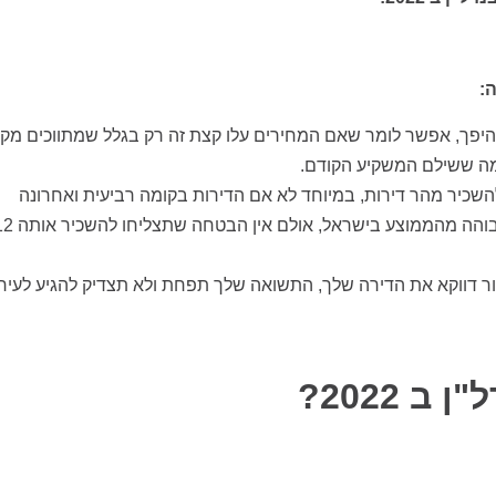
:
 להיפך, אפשר לומר שאם המחירים עלו קצת זה רק בגלל שמתווכים מקו
מה ששילם המשקיע הקודם.
מונה (35,000 תושבים) ולא קל להשכיר מהר דירות, במיוחד לא אם הדירות בקומה רביעית ואחרונה
בבניינים ותיקים. בתאוריה התשואה מהשכרה בדימונה יותר גבוהה מהממוצע בישראל, 
ר דווקא את הדירה שלך, התשואה שלך תפחת ולא תצדיק להגיע לעיר
 2022?