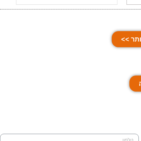
תר >>