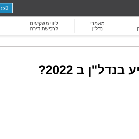
כני
מאמרי
ליווי משקיעים
ן
נדל"ן
לרכישת דירה
דל"ן ב 2022?