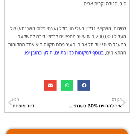
סיב, סגולה וקרית אריה.
לסיכום, משקיעי נדל"ן בעלי הון כולל (עצמי פלוס משכנתא) של
מעל ל 1,200,000 ₪ אשר מחפשים לרכוש דירה להשקעה
במעגל השני של תל אביב, העיר פתח תקווה היא אחד המקומות
המתאימים,
בנוסף למקומות כמו בת ים, חולון וכמובן יפו.
הקודם
הבא
איך להרוויח 30% בשנתיים בעסקת נדל"ן
דיור מופחת