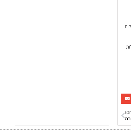
לות
ות הזולות
בא
רה