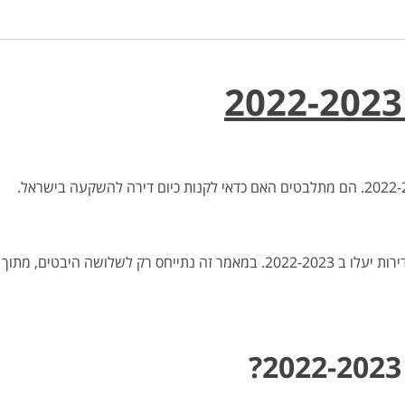
במאמר קצר זה ננסה לענות על קצה המזלג על השאלה למה מחירי הדירות יעלו ב 2022-2023. במאמר זה נתייחס רק לשלושה היבטי