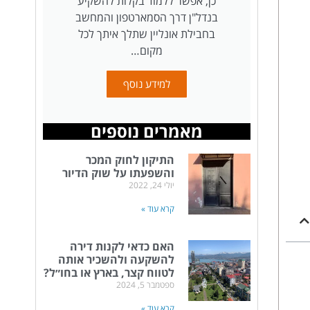
כן, אפשר ללמוד בקלות להשקיע
בנדל"ן דרך הסמארטפון והמחשב
בחבילת אונליין שתלך איתך לכל
מקום…
למידע נוסף
מאמרים נוספים
התיקון לחוק המכר
והשפעתו על שוק הדיור
יולי 24, 2022
קרא עוד »
האם כדאי לקנות דירה
להשקעה ולהשכיר אותה
לטווח קצר, בארץ או בחו״ל?
ספטמבר 5, 2024
קרא עוד »