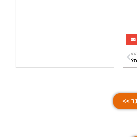
בא
ת?
ר >>