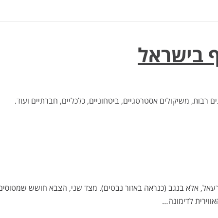
ף בישראל
בות, משיקולים אסטרטגיים, ביטחוניים, כלכליים, חברתיים ועוד.
י בעמק יזרעאל, אלא בנגב (כנראה באזור נבטים). מצד שני, הצבא חושש שמטוסים
אווירית לדימונה…