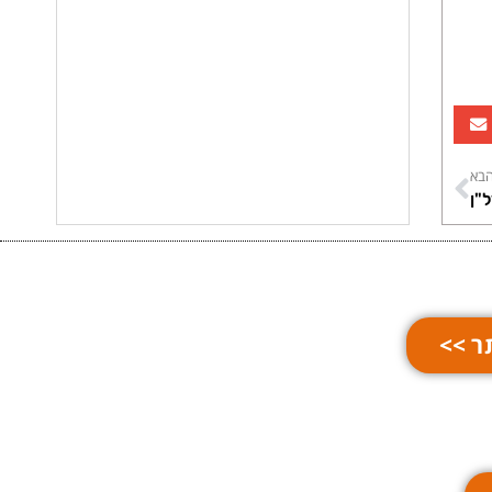
בא
"ן
ר >>